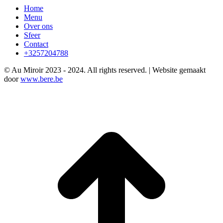
Home
Menu
Over ons
Sfeer
Contact
+3257204788
© Au Miroir 2023 - 2024. All rights reserved. | Website gemaakt
door
www.bere.be
t
T