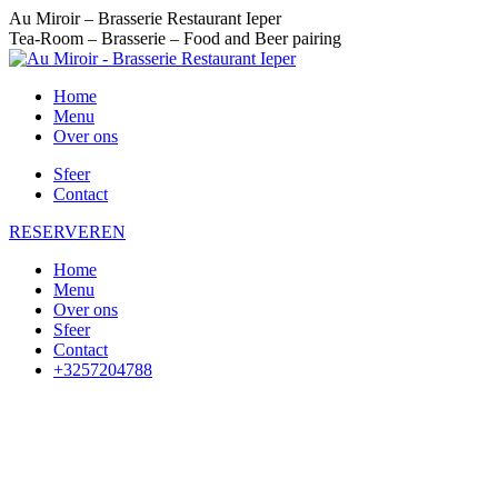
Skip
Au Miroir – Brasserie Restaurant Ieper
to
Tea-Room – Brasserie – Food and Beer pairing
content
Home
Menu
Over ons
Sfeer
Contact
RESERVEREN
Home
Menu
Over ons
Sfeer
Contact
+3257204788